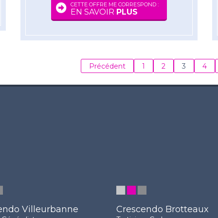
CETTE OFFRE ME CORRESPOND :
EN SAVOIR
PLUS
Précédent
1
2
3
4
endo Villeurbanne
Crescendo Brotteaux