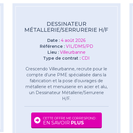
DESSINATEUR
MÉTALLERIE/SERRURERIE H/F
Date :
4 août 2026
Référence :
VIL/DMS/PD
Lieu :
Villeurbanne
Type de contrat :
CDI
Crescendo Villeurbanne, recrute pour le
compte d’une PME spécialisée dans la
fabrication et la pose d’ouvrages de
métallerie et menuiserie en acier et alu,
un Dessinateur Métallerie/Serrurerie
H/F.
CETTE OFFRE ME CORRESPOND :
EN SAVOIR
PLUS