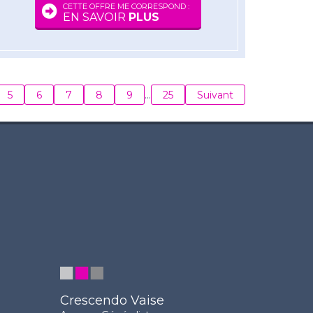
CETTE OFFRE ME CORRESPOND :
EN SAVOIR
PLUS
5
6
7
8
9
…
25
Suivant
Crescendo Vaise