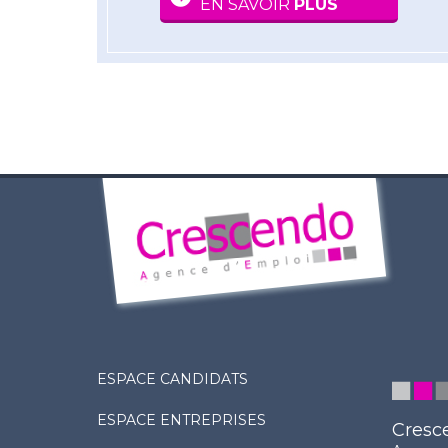
EN SAVOIR
PLUS
ESPACE CANDIDATS
ESPACE ENTREPRISES
Cresc