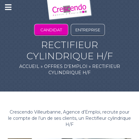
CANDIDAT
ENTREPRISE
RECTIFIEUR
CYLINDRIQUE H/F
ACCUEIL
»
OFFRES D'EMPLOI
»
RECTIFIEUR
CYLINDRIQUE H/F
Crescendo Villeurbanne, Agence d’Emploi, recrute pour
le compte de l’un de ses clients, un Rectifieur cylindrique
H/F