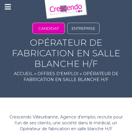
CANDIDAT
ENTREPRISE
OPÉRATEUR DE
FABRICATION EN SALLE
BLANCHE H/F
ACCUEIL
»
OFFRES D'EMPLOI
»
OPÉRATEUR DE
FABRICATION EN SALLE BLANCHE H/F
Crescendo Villeurbanne, Agence d’emploi, recrute pour
l’un de ses clients, une société dans le médical, un
Opérateur de fabrication en salle blanche H/F