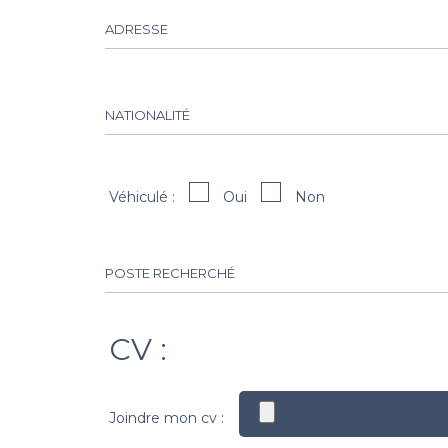
Véhiculé :
Oui
Non
CV :
Joindre mon cv :