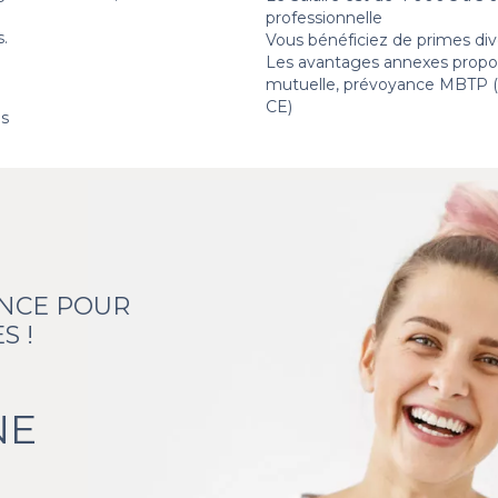
professionnelle
s.
Vous bénéficiez de primes div
Les avantages annexes proposé
mutuelle, prévoyance MBTP (p
CE)
es
ANCE POUR
S !
NE