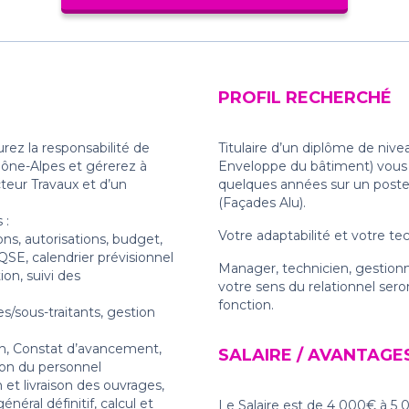
PROFIL RECHERCHÉ
urez la responsabilité de
Titulaire d’un diplôme de niv
hône-Alpes et gérerez à
Enveloppe du bâtiment) vous 
eur Travaux et d’un
quelques années sur un poste 
(Façades Alu).
 :
Votre adaptabilité et votre tec
ons, autorisations, budget,
SE, calendrier prévisionnel
Manager, technicien, gestionn
ion, suivi des
votre sens du relationnel sero
fonction.
es/sous-traitants, gestion
on, Constat d’avancement,
SALAIRE / AVANTAGE
ion du personnel
 et livraison des ouvrages,
éral définitif, calcul et
Le Salaire est de 4 000€ à 5