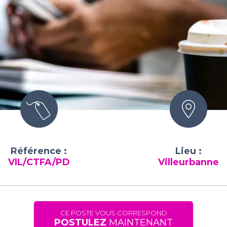
Référence :
Lieu :
VIL/CTFA/PD
Villeurbanne
CE POSTE VOUS CORRESPOND
POSTULEZ
MAINTENANT